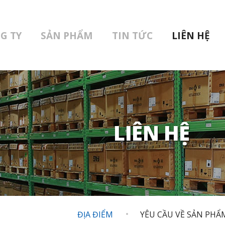
G TY
SẢN PHẨM
TIN TỨC
LIÊN HỆ
LIÊN HỆ
ĐỊA ĐIỂM
YÊU CẦU VỀ SẢN PHẨM