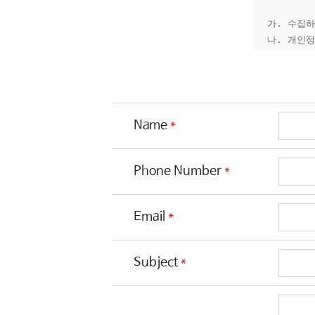
가. 수집하
나. 개인정
다. 개인정
라. 쿠키(
마. 개인정
바. 개인정
*
Name
가. 수집하
*
Phone Number
▶ 주식회
ㆍ성명, 비
*
Email
▶ 서비스
ㆍIP Ad
*
Subject
나. 개인정