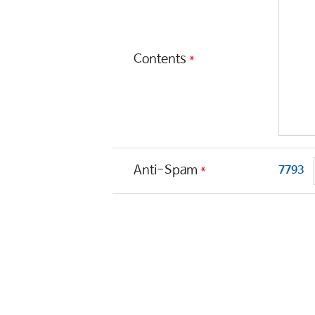
주식회사 
▶ 고객 관리
ㆍ제품 문
*
Contents
▶ 마케팅 
ㆍ신규 서비
다. 개인정
*
Anti-Spam
7793
회사는 원
파기절차 및
ο 파기절차

고객님이 
한

정보보호 
별도 DB